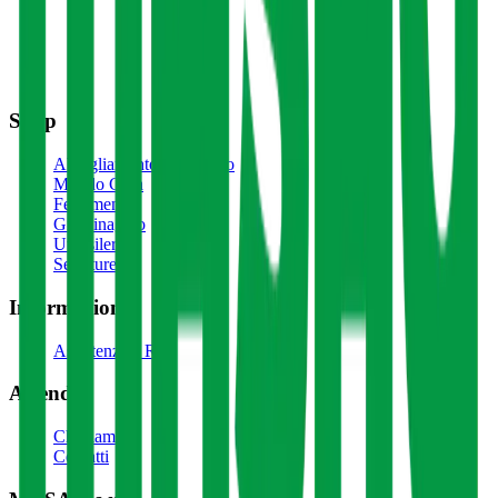
Shop
Abbigliamento da Lavoro
Mondo Casa
Ferramenta
Giardinaggio
Utensileria
Serrature
Informazioni
Assistenza e Resi
Azienda
Chi siamo
Contatti