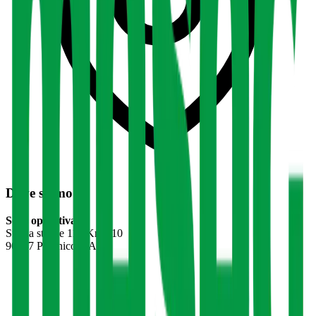
Dove siamo
Sede operativa:
Strada statale 113 Km.310
90047 Partinico (PA)