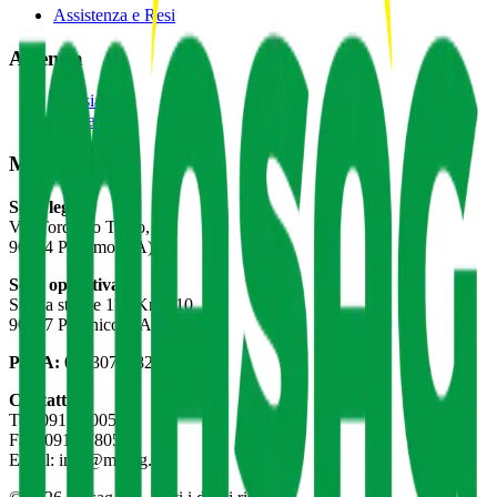
Assistenza e Resi
Azienda
Chi siamo
Contatti
MASAG s.r.l.
Sede legale:
Via Torquato Tasso, 4
90144 Palermo (PA)
Sede operativa:
Strada statale 113 Km.310
90047 Partinico (PA)
P.IVA:
06530720827
Contatti:
Tel: 091-8900597
Fax: 091-8780574
Email: info@masag.it