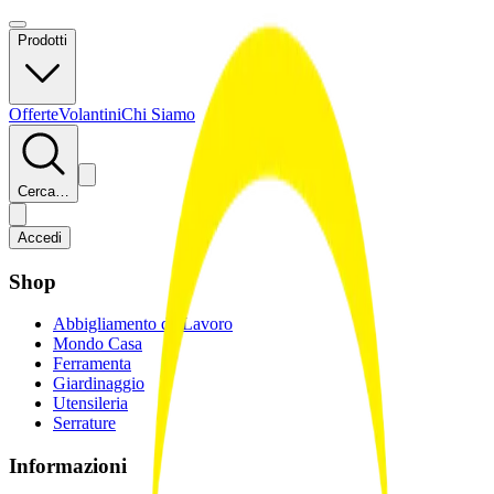
Prodotti
Offerte
Volantini
Chi Siamo
Cerca…
Accedi
Shop
Abbigliamento da Lavoro
Mondo Casa
Ferramenta
Giardinaggio
Utensileria
Serrature
Informazioni